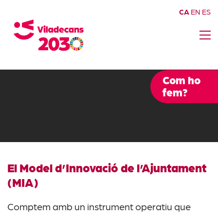
CA
EN
ES
Com ho
fem?
El Model d’Innovació de l’Ajuntament
(MIA)
Comptem amb un instrument operatiu que