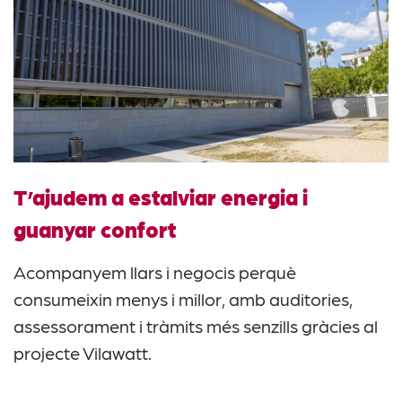
T’ajudem a estalviar energia i
guanyar confort
Acompanyem llars i negocis perquè
consumeixin menys i millor, amb auditories,
assessorament i tràmits més senzills gràcies al
projecte Vilawatt.