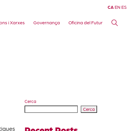
CA
EN
ES
ons i Xarxes
Governança
Oficina del Futur
Cerca
Cerca
Recent Posts
tiques