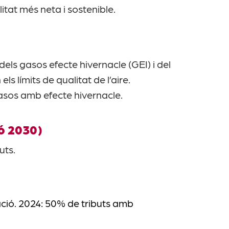
tat més neta i sostenible.
ls gasos efecte hivernacle (GEI) i del
s límits de qualitat de l’aire.
asos amb efecte hivernacle.
zó 2030)
uts.
ció. 2024: 50% de tributs amb