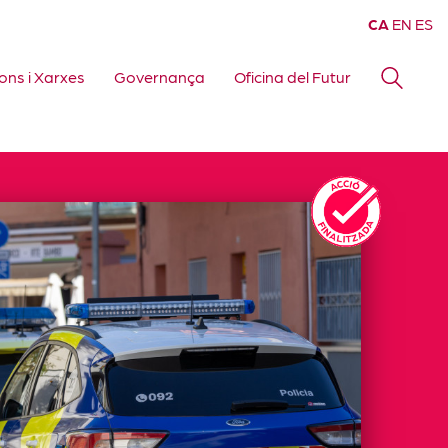
CA
EN
ES
ons i Xarxes
Governança
Oficina del Futur