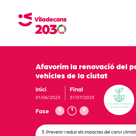
Afavorim la renovació del p
vehicles de la ciutat
Inici
Final
01/06/2023
31/07/2025
0
1
2
Fase
3. Prevenir i reduir els impactes del canvi climàti