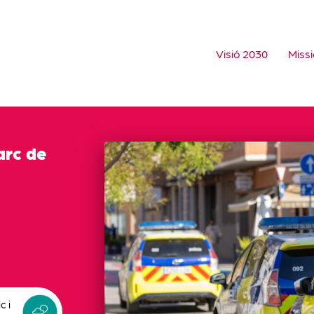
Visió 2030
Missi
arc de
c i